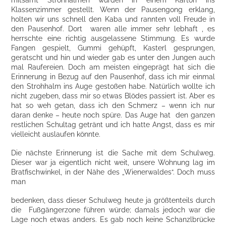
Klassenzimmer gestellt. Wenn der Pausengong erklang,
holten wir uns schnell den Kaba und rannten voll Freude in
den Pausenhof. Dort waren alle immer sehr lebhaft , es
herrschte eine richtig ausgelassene Stimmung. Es wurde
Fangen gespielt, Gummi gehüpft, Kasterl gesprungen,
geratscht und hin und wieder gab es unter den Jungen auch
mal Raufereien. Doch am meisten eingeprägt hat sich die
Erinnerung in Bezug auf den Pausenhof, dass ich mir einmal
den Strohhalm ins Auge gestoßen habe. Natürlich wollte ich
nicht zugeben, dass mir so etwas Blödes passiert ist. Aber es
hat so weh getan, dass ich den Schmerz – wenn ich nur
daran denke – heute noch spüre. Das Auge hat den ganzen
restlichen Schultag getränt und ich hatte Angst, dass es mir
vielleicht auslaufen könnte.
Die nächste Erinnerung ist die Sache mit dem Schulweg.
Dieser war ja eigentlich nicht weit, unsere Wohnung lag im
Bratfischwinkel, in der Nähe des „Wienerwaldes“. Doch muss
man
bedenken, dass dieser Schulweg heute ja größtenteils durch
die Fußgängerzone führen würde; damals jedoch war die
Lage noch etwas anders. Es gab noch keine Schanzlbrücke