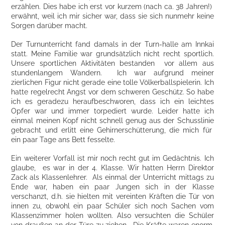
erzählen. Dies habe ich erst vor kurzem (nach ca. 38 Jahren!)
erwähnt, weil ich mir sicher war, dass sie sich nunmehr keine
Sorgen darüber macht.
Der Turnunterricht fand damals in der Turn-halle am Innkai
statt. Meine Familie war grundsätzlich nicht recht sportlich.
Unsere sportlichen Aktivitäten bestanden vor allem aus
stundenlangem Wandern. Ich war aufgrund meiner
zierlichen Figur nicht gerade eine tolle Völkerballspielerin. Ich
hatte regelrecht Angst vor dem schweren Geschütz. So habe
ich es geradezu heraufbeschworen, dass ich ein leichtes
Opfer war und immer torpediert wurde. Leider hatte ich
einmal meinen Kopf nicht schnell genug aus der Schusslinie
gebracht und erlitt eine Gehirnerschütterung, die mich für
ein paar Tage ans Bett fesselte.
Ein weiterer Vorfall ist mir noch recht gut im Gedächtnis. Ich
glaube, es war in der 4. Klasse. Wir hatten Herrn Direktor
Zack als Klassenlehrer. Als einmal der Unterricht mittags zu
Ende war, haben ein paar Jungen sich in der Klasse
verschanzt, d.h. sie hielten mit vereinten Kräften die Tür von
innen zu, obwohl ein paar Schüler sich noch Sachen vom
Klassenzimmer holen wollten. Also versuchten die Schüler
von draußen an der Türe zu ziehen. Die Kräfte waren enorm,