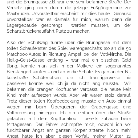
und die Brunngasse z.B. war eine sehr befahrene Straße. Der
Verkehr ging noch durch die jetzige Fußgängerzone zur
Maxbrücke. Unvorstellbar erscheint mir dies heute. Genauso
unvorstellbar war es damals für mich, warum denn die
Lagergebäude gesprengt werden mussten, um der
Schanzlbrückenauffahrt Platz zu machen.
Also der Schulweg führte über die Brunngasse mit dem
tollen Schaufenster des Spiel-warengeschäfts (so an die 50
Matchbox-Autos) in Richtung Ampel bei der Votivkirche. Die
Heilig-Geist-Gasse entlang – war mal ein bisschen Geld
übrig, konnte man sich in der Molkerei ein sogenanntes
Bierstangerl kaufen – und ab in die Schule. Es gab an der Ni-
kolastraße Schülerlotsen, die ich trau-rigerweise nie
passieren konnte, weil ich ja da nicht lang musste. Wir
bekamen die orangen Kopftücher verpasst, die heute kein
Kind mehr aufsetzen würde. Aber wir waren stolz darauf.
Trotz dieser tollen Kopfbedeckung musste ein Auto einmal
wegen mir beim Überqueren der Grabengasse eine
Vollbremsung hinlegen. Ich bin einfach über die Straße
gelaufen, mit dem Kopftuchkopf bereits zuhause beim
Mittagessen. Der Fahrer schimpfte mich, obwohl ich vor
furchtbarer Angst am ganzen Körper zitterte. Noch mehr
Angst hatte ich aber, diesen Vorfall meiner Mutter zu