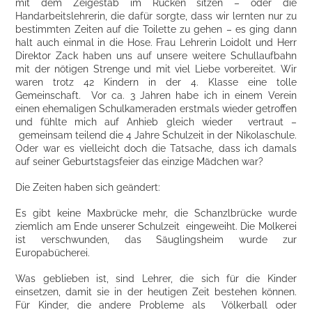
mit dem Zeigestab im Rücken sitzen – oder die
Handarbeitslehrerin, die dafür sorgte, dass wir lernten nur zu
bestimmten Zeiten auf die Toilette zu gehen – es ging dann
halt auch einmal in die Hose. Frau Lehrerin Loidolt und Herr
Direktor Zack haben uns auf unsere weitere Schullaufbahn
mit der nötigen Strenge und mit viel Liebe vorbereitet. Wir
waren trotz 42 Kindern in der 4. Klasse eine tolle
Gemeinschaft. Vor ca. 3 Jahren habe ich in einem Verein
einen ehemaligen Schulkameraden erstmals wieder getroffen
und fühlte mich auf Anhieb gleich wieder vertraut –
gemeinsam teilend die 4 Jahre Schulzeit in der Nikolaschule.
Oder war es vielleicht doch die Tatsache, dass ich damals
auf seiner Geburtstagsfeier das einzige Mädchen war?
Die Zeiten haben sich geändert:
Es gibt keine Maxbrücke mehr, die Schanzlbrücke wurde
ziemlich am Ende unserer Schulzeit eingeweiht. Die Molkerei
ist verschwunden, das Säuglingsheim wurde zur
Europabücherei.
Was geblieben ist, sind Lehrer, die sich für die Kinder
einsetzen, damit sie in der heutigen Zeit bestehen können.
Für Kinder, die andere Probleme als Völkerball oder