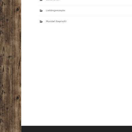
Lieblingsrezepte
Mundart (bayrisch)