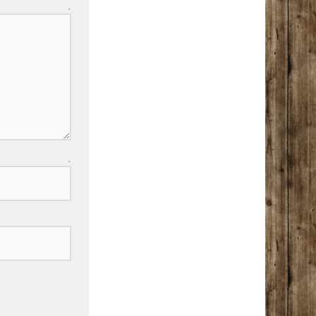
AR
*
RESSE
*