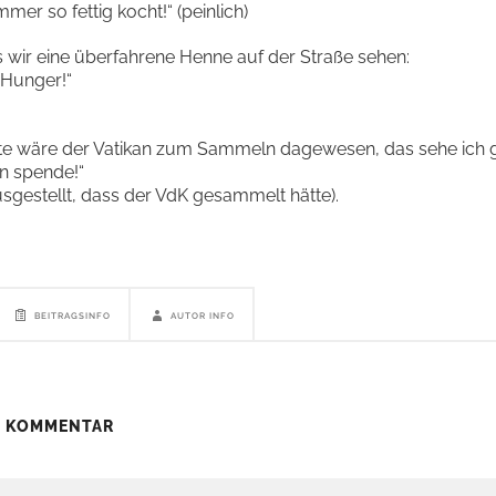
mer so fettig kocht!“ (peinlich)
s wir eine überfahrene Henne auf der Straße sehen:
 Hunger!“
e wäre der Vatikan zum Sammeln dagewesen, das sehe ich ga
an spende!“
usgestellt, dass der VdK gesammelt hätte).
BEITRAGSINFO
AUTOR INFO
N KOMMENTAR