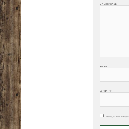
K
N
WEBSITE
Name, E-Mail-Adress