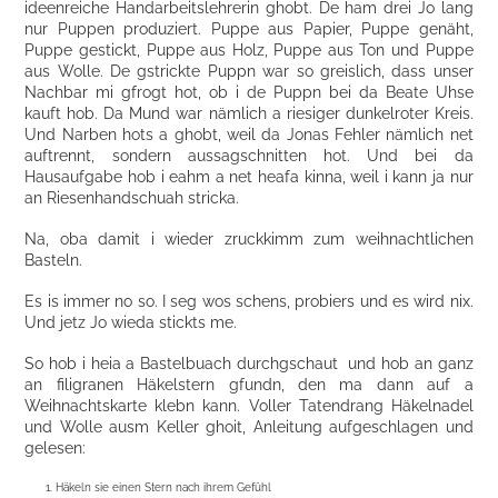
ideenreiche Handarbeitslehrerin ghobt. De ham drei Jo lang
nur Puppen produziert. Puppe aus Papier, Puppe genäht,
Puppe gestickt, Puppe aus Holz, Puppe aus Ton und Puppe
aus Wolle. De gstrickte Puppn war so greislich, dass unser
Nachbar mi gfrogt hot, ob i de Puppn bei da Beate Uhse
kauft hob. Da Mund war nämlich a riesiger dunkelroter Kreis.
Und Narben hots a ghobt, weil da Jonas Fehler nämlich net
auftrennt, sondern aussagschnitten hot. Und bei da
Hausaufgabe hob i eahm a net heafa kinna, weil i kann ja nur
an Riesenhandschuah stricka.
Na, oba damit i wieder zruckkimm zum weihnachtlichen
Basteln.
Es is immer no so. I seg wos schens, probiers und es wird nix.
Und jetz Jo wieda stickts me.
So hob i heia a Bastelbuach durchgschaut und hob an ganz
an filigranen Häkelstern gfundn, den ma dann auf a
Weihnachtskarte klebn kann. Voller Tatendrang Häkelnadel
und Wolle ausm Keller ghoit, Anleitung aufgeschlagen und
gelesen:
Häkeln sie einen Stern nach ihrem Gefühl