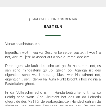
3. MAI 2011
/
EIN KOMMENTAR
BASTELN
Vorweihnachtsbasteln!
Eigentlich woit i heia vui Geschenke selber basteln. I woaß a
net, warum i jetz Jo wieder auf a so a dumme Idee kim
Denn irgendwie lauft des scho seit 30 Jo, na stimmt net, es
san scho mindestens 38 Jo, gleich ob. Aganga ist des
eigentlich scho, wia i in da 5. Klass war. Na, stimmt net,
eigentlich … seit i denka ka. Aufn Punkt brocht, i hob no nia a
Basteltalent ghobt.
In da Volksschui scho is im Handarbeitsunterricht nix so
richtig sche worn. Oba vielleicht hot des an da Lehrerin
glegn, de des Maß für de seabagstrickten Handschuah an da
dicksten und greßten Schülerin gnumma hot. De hot se