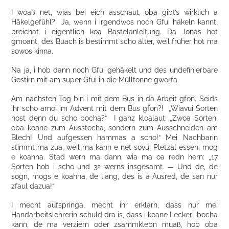
I woaß net, wias bei eich asschaut, oba gibt’s wirklich a
Häkelgefühl? Ja, wenn i irgendwos noch Gfui häkeln kannt,
breichat i eigentlich koa Bastelanleitung. Da Jonas hot
gmoant, des Buach is bestimmt scho älter, weil früher hot ma
sowos kinna.
Na ja, i hob dann noch Gfui gehäkelt und des undefinierbare
Gestirn mit am super Gfui in die Mülltonne gworfa.
Am nächsten Tog bin i mit dem Bus in da Arbeit gfon. Seids
ihr scho amoi im Advent mit dem Bus gfon?! „Wiavui Sorten
host denn du scho bocha?“ I ganz kloalaut: „Zwoa Sorten,
oba koane zum Ausstecha, sondern zum Ausschneiden am
Blech! Und aufgessen hammas a scho!“ Mei Nachbarin
stimmt ma zua, weil ma kann e net sovui Pletzal essen, mog
e koahna. Stad wern ma dann, wia ma oa redn hern: „17
Sorten hob i scho und 32 werns insgesamt. — Und de, de
sogn, mogs e koahna, de liang, des is a Ausred, de san nur
zfaul dazua!“
I mecht aufspringa, mecht ihr erklärn, dass nur mei
Handarbeitslehrerin schuld dra is, dass i koane Leckerl bocha
kann, de ma verziern oder zsammklebn muaß, hob oba