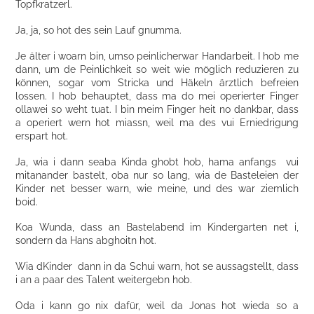
Topfkratzerl.
Ja, ja, so hot des sein Lauf gnumma.
Je älter i woarn bin, umso peinlicherwar Handarbeit. I hob me
dann, um de Peinlichkeit so weit wie möglich reduzieren zu
können, sogar vom Stricka und Häkeln ärztlich befreien
lossen. I hob behauptet, dass ma do mei operierter Finger
ollawei so weht tuat. I bin meim Finger heit no dankbar, dass
a operiert wern hot miassn, weil ma des vui Erniedrigung
erspart hot.
Ja, wia i dann seaba Kinda ghobt hob, hama anfangs vui
mitanander bastelt, oba nur so lang, wia de Basteleien der
Kinder net besser warn, wie meine, und des war ziemlich
boid.
Koa Wunda, dass an Bastelabend im Kindergarten net i,
sondern da Hans abghoitn hot.
Wia dKinder dann in da Schui warn, hot se aussagstellt, dass
i an a paar des Talent weitergebn hob.
Oda i kann go nix dafür, weil da Jonas hot wieda so a