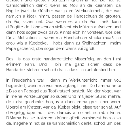
wahrscheinlich denkt, wenn es Moß an da kleansten, da
Brigiite (weil da Günther war ja im Werkunterricht, der war
nämlich a kloa), nimm, passen de Handschuah da größten,
da Pia, sicher net. Oba wenn es an da Pia meß, kann
d’Brigitte de Handschuah vielleicht ois Mützen aufsetzen und
dann hots sogar zwoa davo. Kinnts eich ihr vorstean, wos des
für a Motivation is, wenn ma Handschuah stricka muaß, so
groß wia a Klodeckel. I hobs dann zu Weihnachten meim
Papa gschenkt, oba sogar dem warns vui zgroß.
Des is das erste handarbeitliche Misserfolg, an den i mi
erinnern kann. Und i bin ma ganz sicher, dass de
Handarbeitslehrerin schuid dra is, dass i so untalentiert bin.
In Freudenhain war i dann im Werkunterricht immer voll
begeistert, wenn ma wos neis agfangt ham. Do hamma amoi
z.B.so an Papagei aus Topfkratzerl bastelt. Mei der Vogel war
in meine Vorstellungen so super. Und mit jeder Stund mehra,
de i dra gearbeitet hob, is a dann imma greislicher worn.
Überoi am Kratzerl war da Kleber pickt, oisse war schiaf. Auf
d’Vogelggrippe ho i des damois a no net schiabn kinna.
D’Mama hot se trotzdem drüber gfreit, zumindest hots a so
da. Insgeheim hot sa se wahrscheinlich denkt, schod um des