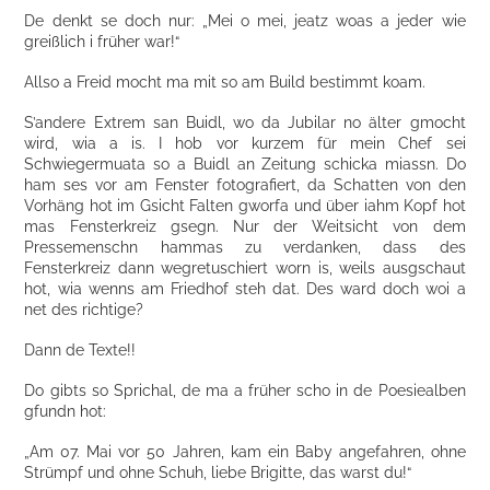
De denkt se doch nur: „Mei o mei, jeatz woas a jeder wie
greißlich i früher war!“
Allso a Freid mocht ma mit so am Build bestimmt koam.
S’andere Extrem san Buidl, wo da Jubilar no älter gmocht
wird, wia a is. I hob vor kurzem für mein Chef sei
Schwiegermuata so a Buidl an Zeitung schicka miassn. Do
ham ses vor am Fenster fotografiert, da Schatten von den
Vorhäng hot im Gsicht Falten gworfa und über iahm Kopf hot
mas Fensterkreiz gsegn. Nur der Weitsicht von dem
Pressemenschn hammas zu verdanken, dass des
Fensterkreiz dann wegretuschiert worn is, weils ausgschaut
hot, wia wenns am Friedhof steh dat. Des ward doch woi a
net des richtige?
Dann de Texte!!
Do gibts so Sprichal, de ma a früher scho in de Poesiealben
gfundn hot:
„Am 07. Mai vor 50 Jahren, kam ein Baby angefahren, ohne
Strümpf und ohne Schuh, liebe Brigitte, das warst du!“