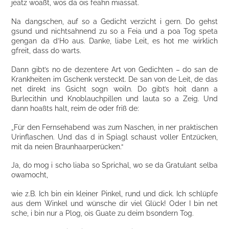
jeatz woaßt, wos da ois feahn miassat.
Na dangschen, auf so a Gedicht verzicht i gern. Do gehst
gsund und nichtsahnend zu so a Feia und a poa Tog speta
gengan da d’Ho aus. Danke, liabe Leit, es hot me wirklich
gfreit, dass do warts.
Dann gibt’s no de dezentere Art von Gedichten – do san de
Krankheiten im Gschenk versteckt. De san von de Leit, de das
net direkt ins Gsicht sogn woiln. Do gibt’s hoit dann a
Burlecithin und Knoblauchpillen und lauta so a Zeig. Und
dann hoaßts halt, reim de oder friß de:
„Für den Fernsehabend was zum Naschen, in ner praktischen
Urinflaschen. Und das d in Spiagl schaust voller Entzücken,
mit da neien Braunhaarperücken.“
Ja, do mog i scho liaba so Sprichal, wo se da Gratulant selba
owamocht,
wie z.B. Ich bin ein kleiner Pinkel, rund und dick. Ich schlüpfe
aus dem Winkel und wünsche dir viel Glück! Oder I bin net
sche, i bin nur a Plog, ois Guate zu deim bsondern Tog.