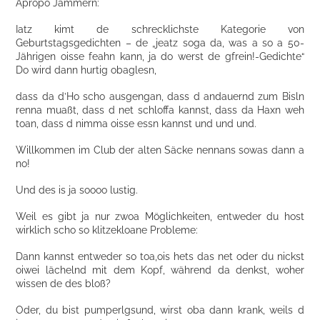
Apropo Jammern:
Iatz kimt de schrecklichste Kategorie von
Geburtstagsgedichten – de „jeatz soga da, was a so a 50-
Jährigen oisse feahn kann, ja do werst de gfrein!-Gedichte“
Do wird dann hurtig obaglesn,
dass da d’Ho scho ausgengan, dass d andauernd zum Bisln
renna muaßt, dass d net schloffa kannst, dass da Haxn weh
toan, dass d nimma oisse essn kannst und und und.
Willkommen im Club der alten Säcke nennans sowas dann a
no!
Und des is ja soooo lustig.
Weil es gibt ja nur zwoa Möglichkeiten, entweder du host
wirklich scho so klitzekloane Probleme:
Dann kannst entweder so toa,ois hets das net oder du nickst
oiwei lächelnd mit dem Kopf, während da denkst, woher
wissen de des bloß?
Oder, du bist pumperlgsund, wirst oba dann krank, weils d