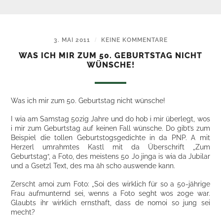
3. MAI 2011
/
KEINE KOMMENTARE
WAS ICH MIR ZUM 50. GEBURTSTAG NICHT
WÜNSCHE!
Was ich mir zum 50. Geburtstag nicht wünsche!
I wia am Samstag 50zig Jahre und do hob i mir überlegt, wos
i mir zum Geburtstag auf keinen Fall wünsche. Do gibt’s zum
Beispiel die tollen Geburtstogsgedichte in da PNP. A mit
Herzerl umrahmtes Kastl mit da Überschrift „Zum
Geburtstag“, a Foto, des meistens 50 Jo jinga is wia da Jubilar
und a Gsetzl Text, des ma äh scho auswende kann.
Zerscht amoi zum Foto: „Soi des wirklich für so a 50-jährige
Frau aufmunternd sei, wenns a Foto seght wos 20ge war.
Glaubts ihr wirklich ernsthaft, dass de nomoi so jung sei
mecht?