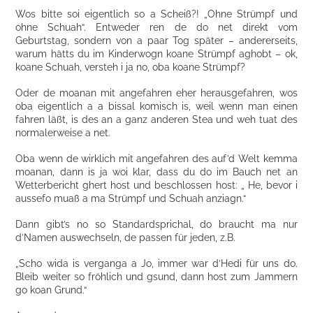
Wos bitte soi eigentlich so a Scheiß?! „Ohne Strümpf und
ohne Schuah“. Entweder ren de do net direkt vom
Geburtstag, sondern von a paar Tog später – andererseits,
warum hätts du im Kinderwogn koane Strümpf aghobt – ok,
koane Schuah, versteh i ja no, oba koane Strümpf?
Oder de moanan mit angefahren eher herausgefahren, wos
oba eigentlich a a bissal komisch is, weil wenn man einen
fahren läßt, is des an a ganz anderen Stea und weh tuat des
normalerweise a net.
Oba wenn de wirklich mit angefahren des auf’d Welt kemma
moanan, dann is ja woi klar, dass du do im Bauch net an
Wetterbericht ghert host und beschlossen host: „ He, bevor i
aussefo muaß a ma Strümpf und Schuah anziagn.“
Dann gibt’s no so Standardsprichal, do braucht ma nur
d’Namen auswechseln, de passen für jeden, z.B.
„Scho wida is verganga a Jo, immer war d’Hedi für uns do.
Bleib weiter so fröhlich und gsund, dann host zum Jammern
go koan Grund.“